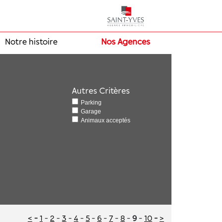
Notre histoire
Nos Agences
Autres Critères
Parking
Garage
Animaux acceptés
<
-
1
-
2
-
3
-
4
-
5
-
6
-
7
-
8
-
9
-
10
-
>