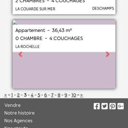
2 CHAMBRES - 4 COUCHAGES
DESCHAMPS
LA COUARDE SUR MER
Appartement - 36,43 m²
0 CHAMBRE - 4 COUCHAGES
LA ROCHELLE
Previous
Next
<
-
1
-
2
-
3
-
4
-
5
-
6
-
7
-
8
-
9
-
10
-
>
Vendre
Notre histoire
Nos Agences