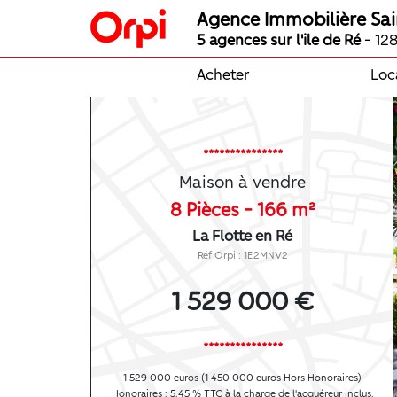
Agence Immobilière Sai
5 agences sur l'ile de Ré
- 128
Acheter
Loc
***************
Maison à vendre
8 Pièces - 166 m²
La Flotte en Ré
Réf Orpi : 1E2MNV2
1 529 000 €
***************
1 529 000 euros (1 450 000 euros Hors Honoraires)
Honoraires : 5.45 % TTC à la charge de l'acquéreur inclus.