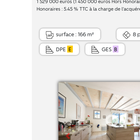
1 529 000 euros (1 450 000 euros Hors Honorai
Honoraires : 5.45 % TTC à la charge de l'acquére
surface : 166 m²
8 p
DPE
E
GES
B