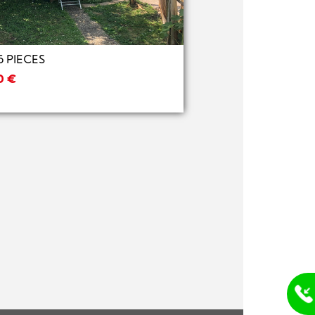
Next
 PIECES
0 €