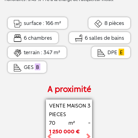
surface : 166 m²
8 pièces
6 chambres
6 salles de bains
terrain : 347 m²
DPE
E
GES
B
A proximité
VENTE MAISON 3
PIECES
70 m² -
1 250 000 €