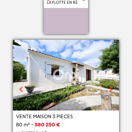
Previous
Next
LA FLOTTE EN RÉ
Previous
Next
VENTE MAISON 3 PIECES
80 m² -
580 250 €