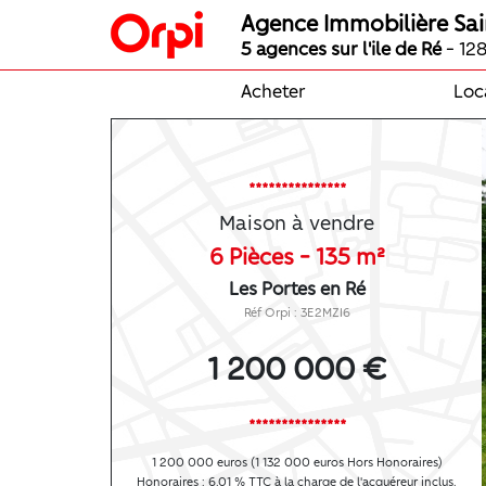
Agence Immobilière Sai
5 agences sur l'ile de Ré
- 128
Acheter
Loc
***************
Maison à vendre
6 Pièces - 135 m²
Les Portes en Ré
Réf Orpi : 3E2MZI6
1 200 000 €
***************
1 200 000 euros (1 132 000 euros Hors Honoraires)
Honoraires : 6.01 % TTC à la charge de l'acquéreur inclus.