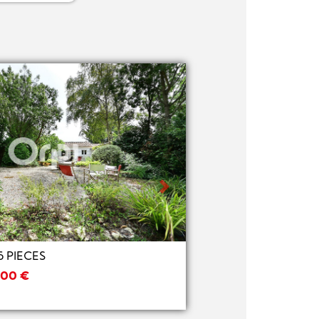
Next
 PIECES
000 €