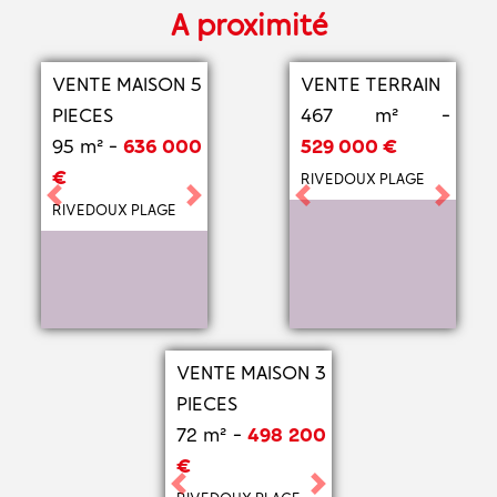
A proximité
VENTE MAISON 5
VENTE TERRAIN
PIECES
467 m² -
95 m² -
636 000
529 000 €
€
RIVEDOUX PLAGE
Previous
Next
Previous
Next
RIVEDOUX PLAGE
VENTE MAISON 3
PIECES
72 m² -
498 200
€
Previous
Next