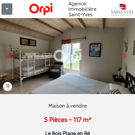
Agence
Immobilière
Saint-Yves
Previous
Nex
11
Maison à vendre
5 Pièces - 117 m²
Le Bois Plage en Ré