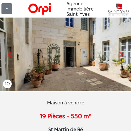
Agence
Immobilière
Saint-Yves
Previous
Nex
10
Maison à vendre
19 Pièces - 550 m²
St Martin de Ré