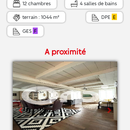
12 chambres
4 salles de bains
terrain : 1044 m²
DPE
E
GES
F
A proximité
Previous
Next